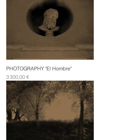
PHOTOGRAPHY "El Hombre"
Prix
3 300,00 €