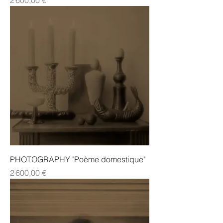
2 600,00 €
PHOTOGRAPHY "Poème domestique"
Prix
2 600,00 €