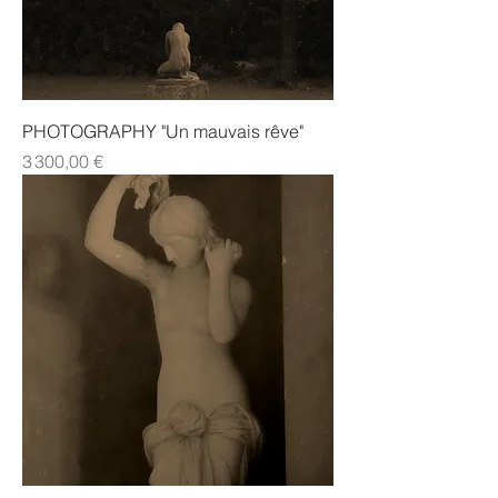
PHOTOGRAPHY "Un mauvais rêve"
Prix
3 300,00 €