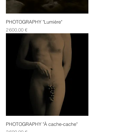
PHOTOGRAPHY "Lumière"
Prix
2 600,00 €
PHOTOGRAPHY "À cache-cache"
Prix