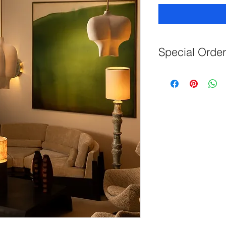
Special Orde
Customization:
For 
size adjustments, 
pradierjeauneau@