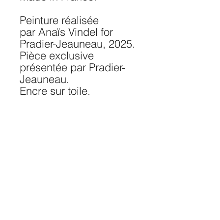
Peinture réalisée
par Anaïs Vindel for
Pradier-Jeauneau, 2025.
Pièce exclusive
présentée par Pradier-
Jeauneau.
Encre sur toile.
170cm x 150cm.
Peint en France.
Special Orders
Customization:
For any special
orders, color customization, or size
adjustments, please send us an
email at
pradierjeauneau@gmail.com.